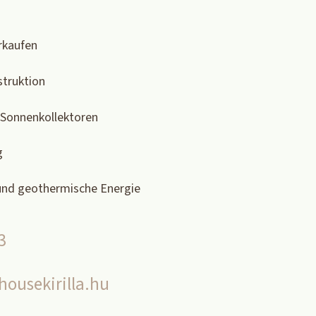
rkaufen
struktion
n Sonnenkollektoren
g
und geothermische Energie
3
ousekirilla.hu