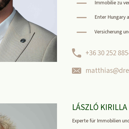
K
Immobilie zu ve
K
Enter Hungary 
K
Versicherung un
+36 30 252 885
matthias@dre
LÁSZLÓ KIRILLA
Experte für Immobilien u