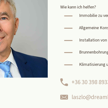
Wie kann ich helfen?
K
Immobilie zu ve
K
Allgemeine Kon
K
Installation vo
K
Brunnenbohrun
K
Klimatisierung 
+36 30 398 893
laszlo@dreamh