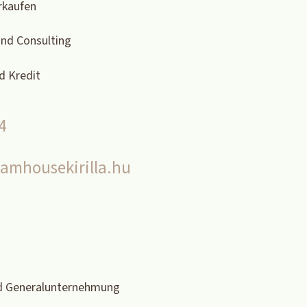
rkaufen
and Consulting
d Kredit
4
amhousekirilla.hu
nd Generalunternehmung