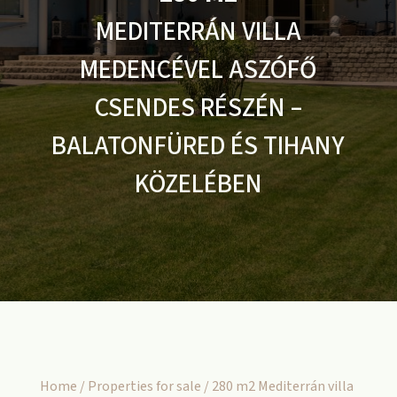
MEDITERRÁN VILLA
MEDENCÉVEL ASZÓFŐ
CSENDES RÉSZÉN –
BALATONFÜRED ÉS TIHANY
KÖZELÉBEN
Home
/
Properties for sale
/ 280 m2 Mediterrán villa