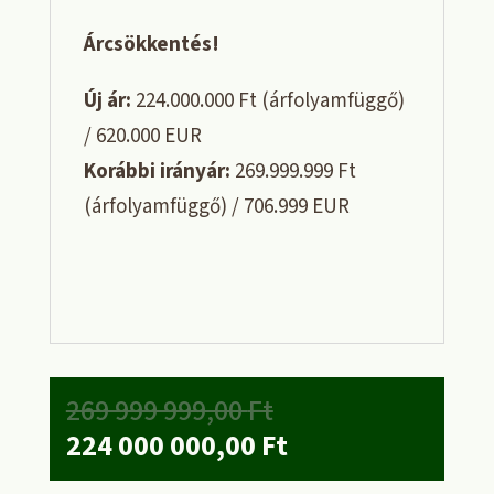
Árcsökkentés!
Új ár:
224.000.000 Ft (árfolyamfüggő)
/ 620.000 EUR
Korábbi irányár:
269.999.999 Ft
(árfolyamfüggő) / 706.999 EUR
Original
269 999 999,00
Ft
price
Current
224 000 000,00
Ft
was:
price