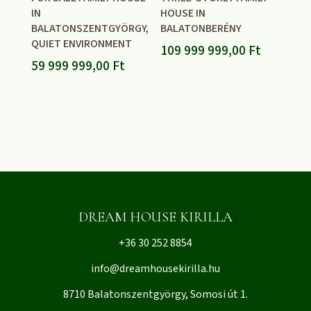
IN
HOUSE IN
BALATONSZENTGYÖRGY,
BALATONBERÉNY
QUIET ENVIRONMENT
109 999 999,00
Ft
59 999 999,00
Ft
DREAM HOUSE KIRILLA
+36 30 252 8854
info@dreamhousekirilla.hu
8710 Balatonszentgyörgy, Somosi út 1.