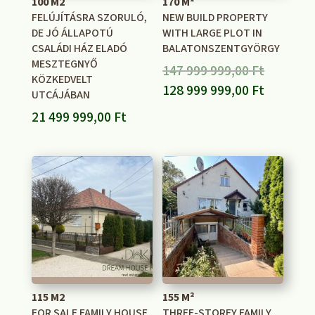
100 M2
170 M²
FELÚJÍTÁSRA SZORULÓ,
NEW BUILD PROPERTY
DE JÓ ÁLLAPOTÚ
WITH LARGE PLOT IN
CSALÁDI HÁZ ELADÓ
BALATONSZENTGYÖRGY
MESZTEGNYŐ
Original
147 999 999,00
Ft
KÖZKEDVELT
price
Current
128 999 999,00
Ft
UTCÁJÁBAN
was:
price
21 499 999,00
Ft
147
is:
999
128
999,00 F
999
999,00 F
115 M2
155 M²
FOR SALE FAMILY HOUSE
THREE-STOREY FAMILY