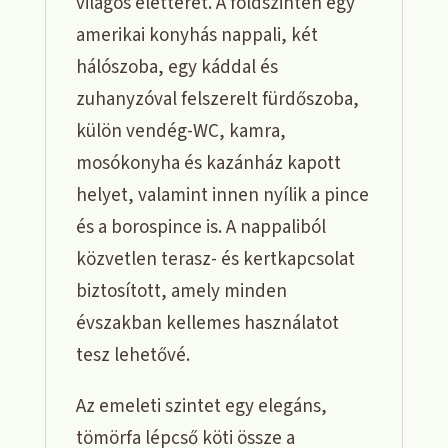
világos életteret. A földszinten egy
amerikai konyhás nappali, két
hálószoba, egy káddal és
zuhanyzóval felszerelt fürdőszoba,
külön vendég-WC, kamra,
mosókonyha és kazánház kapott
helyet, valamint innen nyílik a pince
és a borospince is. A nappaliból
közvetlen terasz- és kertkapcsolat
biztosított, amely minden
évszakban kellemes használatot
tesz lehetővé.
Az emeleti szintet egy elegáns,
tömörfa lépcső köti össze a