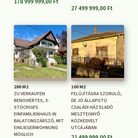
178 999 999,00
Ft
27 499 999,00
Ft
286 M2
100 M2
ZU VERKAUFEN
FELÚJÍTÁSRA SZORULÓ,
RENOVIERTES, 3-
DE JÓ ÁLLAPOTÚ
STÖCKIGES
CSALÁDI HÁZ ELADÓ
EINFAMILIENHAUS IN
MESZTEGNYŐ
BALATONSZÁRSZÓ, MIT
KÖZKEDVELT
EINLIEGERWOHNUNG
UTCÁJÁBAN
MÖGLICH
21 499 999,00
Ft