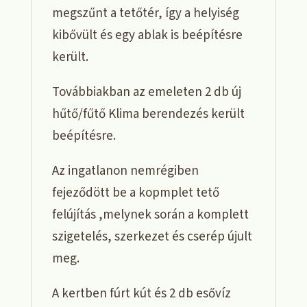
megszűnt a tetőtér, így a helyiség
kibővült és egy ablak is beépítésre
került.
Továbbiakban az emeleten 2 db új
hűtő/fűtő Klima berendezés került
beépítésre.
Az ingatlanon nemrégiben
fejeződött be a kopmplet tető
felújítás ,melynek során a komplett
szigetelés, szerkezet és cserép újult
meg.
A kertben fúrt kút és 2 db esővíz