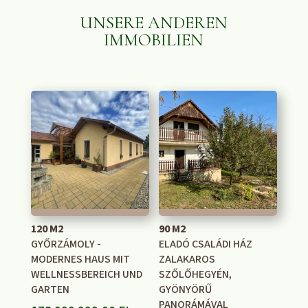
UNSERE ANDEREN
IMMOBILIEN
ÄHNLICHE PRODUKTE
120 M2
90 M2
GYŐRZÁMOLY -
ELADÓ CSALÁDI HÁZ
MODERNES HAUS MIT
ZALAKAROS
WELLNESSBEREICH UND
SZŐLŐHEGYÉN,
GARTEN
GYÖNYÖRŰ
PANORÁMÁVAL