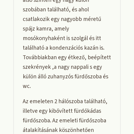
alsó szinten egy nagy külön
szobában található, és ahol
csatlakozik egy nagyobb méretű
spájz kamra, amely
mosókonyhaként is szolgál és itt
található a kondenzációs kazán is.
Továbbiakban egy étkező, beépített
szekrények ,a nagy nappali s egy
külön álló zuhanyzós fürdőszoba és
wc.
Az emeleten 2 hálószoba található,
illetve egy kibővített fürdőkádas
fürdőszoba. Az emeleti fürdőszoba
átalakításának köszönhetően