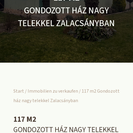
GONDOZOTT HÁZ NAGY
TELEKKEL ZALACSÁNYBAN
Start
/
Immobilien zu verkaufen
/ 117 m2 Gondozott
ház nagy telekkel Zalacsányban
117 M2
GONDOZOTT HÁZ NAGY TELEKKEL