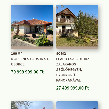
100 M²
90 M2
MODERNES HAUS IN ST.
ELADÓ CSALÁDI HÁZ
GEORGE
ZALAKAROS
SZŐLŐHEGYÉN,
79 999 999,00
Ft
GYÖNYÖRŰ
PANORÁMÁVAL
27 499 999,00
Ft