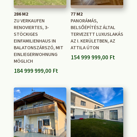
286 M2
77 M2
ZU VERKAUFEN
PANORÁMÁS,
RENOVIERTES, 3-
BELSŐÉPÍTÉSZ ÁLTAL
STÖCKIGES
TERVEZETT LUXUSLAKÁS
EINFAMILIENHAUS IN
AZ I. KERÜLETBEN, AZ
BALATONSZÁRSZÓ, MIT
ATTILA ÚTON
EINLIEGERWOHNUNG
154 999 999,00
Ft
MÖGLICH
184 999 999,00
Ft