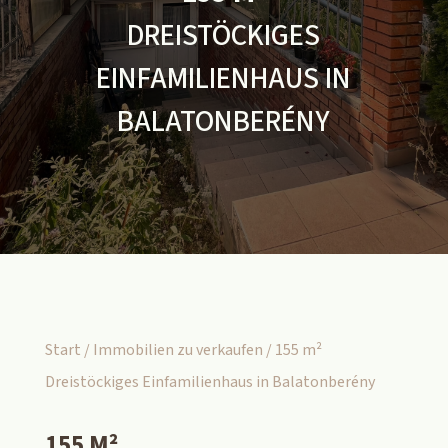
DREISTÖCKIGES
EINFAMILIENHAUS IN
BALATONBERÉNY
Start
/
Immobilien zu verkaufen
/ 155 m²
Dreistöckiges Einfamilienhaus in Balatonberény
155 M²